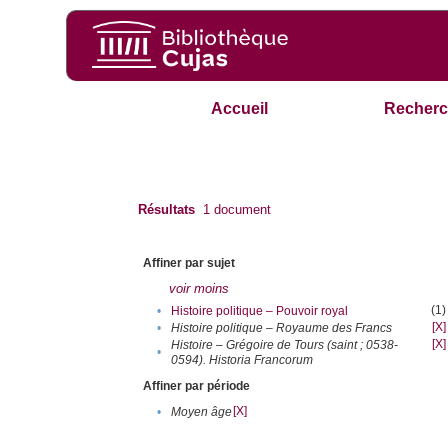
Accueil
Recherc
Résultats
1
document
Affiner par sujet
voir moins
(1)
•
Histoire politique – Pouvoir royal
[X]
•
Histoire politique – Royaume des Francs
[X]
Histoire – Grégoire de Tours (saint ; 0538-
•
0594). Historia Francorum
Affiner par période
[X]
•
Moyen âge