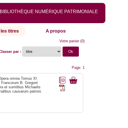
BIBLIOTHÈQUE NUMÉRIQUE PATRIMONIALE
les titres
A propos
Votre panier
(
0
)
Classer par :
Page: 1
i Opera omnia Tomus XI
e Francorum B. Gregorii
ra et sumtibus Michaelis
unalibus causarum patroni.