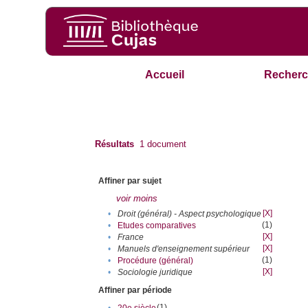
Accueil
Recherc
Résultats
1
document
Affiner par sujet
voir moins
[X]
•
Droit (général) - Aspect psychologique
(1)
•
Etudes comparatives
[X]
•
France
[X]
•
Manuels d'enseignement supérieur
(1)
•
Procédure (général)
[X]
•
Sociologie juridique
Affiner par période
(1)
•
20e siècle