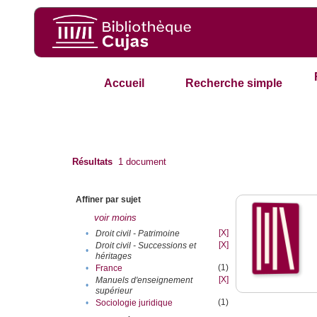
Accueil
Recherche simple
Résultats
1
document
Affiner par sujet
voir moins
[X]
•
Droit civil - Patrimoine
[X]
Droit civil - Successions et
•
héritages
(1)
•
France
[X]
Manuels d'enseignement
•
supérieur
(1)
•
Sociologie juridique