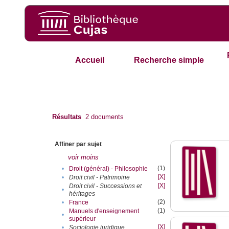
Accueil
Recherche simple
Résultats
2
documents
Affiner par sujet
voir moins
(1)
•
Droit (général) - Philosophie
[X]
•
Droit civil - Patrimoine
[X]
Droit civil - Successions et
•
héritages
(2)
•
France
(1)
Manuels d'enseignement
•
supérieur
[X]
•
Sociologie juridique