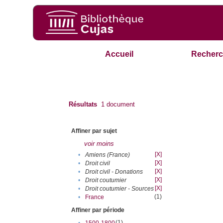
Accueil
Recherc
Résultats
1
document
Affiner par sujet
voir moins
[X]
•
Amiens (France)
[X]
•
Droit civil
[X]
•
Droit civil - Donations
[X]
•
Droit coutumier
[X]
•
Droit coutumier - Sources
(1)
•
France
Affiner par période
(1)
•
1500-1800