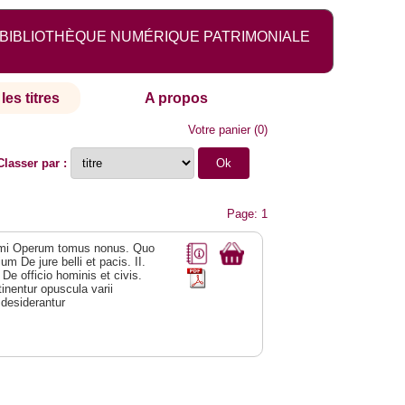
BIBLIOTHÈQUE NUMÉRIQUE PATRIMONIALE
les titres
A propos
Votre panier
(
0
)
Classer par :
Page: 1
rrimi Operum tomus nonus. Quo
m De jure belli et pacis. II.
e officio hominis et civis.
nentur opuscula varii
desiderantur