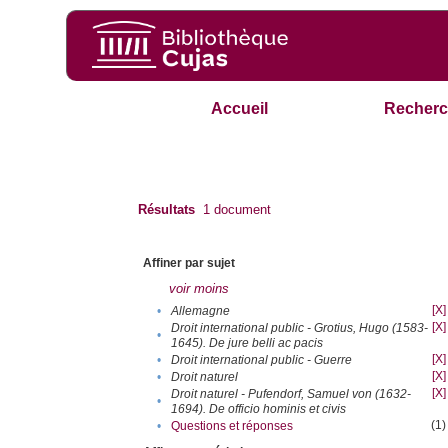
Accueil
Recherc
Résultats
1
document
Affiner par sujet
voir moins
[X]
•
Allemagne
[X]
Droit international public - Grotius, Hugo (1583-
•
1645). De jure belli ac pacis
[X]
•
Droit international public - Guerre
[X]
•
Droit naturel
[X]
Droit naturel - Pufendorf, Samuel von (1632-
•
1694). De officio hominis et civis
(1)
•
Questions et réponses