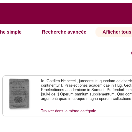
he simple
Recherche avancée
Afficher tous 
Io. Gottlieb Heineccii, jureconsulti quondam celebe
continentur I. Praelectiones academicae in Hug. Grotiu
Praelectiones academicae in Samuel. Puffendorffium D
[suivi de :] Operum omnium supplementum. Quo conti
argumenti quae in utraque magna operum collectione 
Trouver dans la même catégorie