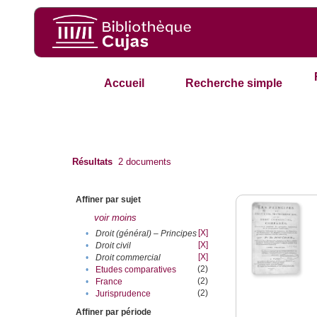
Accueil
Recherche simple
Résultats
2
documents
Affiner par sujet
voir moins
[X]
•
Droit (général) – Principes
[X]
•
Droit civil
[X]
•
Droit commercial
(2)
•
Etudes comparatives
(2)
•
France
(2)
•
Jurisprudence
Affiner par période