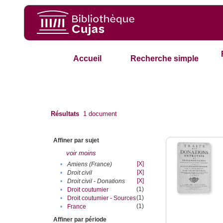
Accueil
Recherche simple
Résultats
1
document
Affiner par sujet
voir moins
[X]
•
Amiens (France)
[X]
•
Droit civil
[X]
•
Droit civil - Donations
(1)
•
Droit coutumier
(1)
•
Droit coutumier - Sources
(1)
•
France
Affiner par période