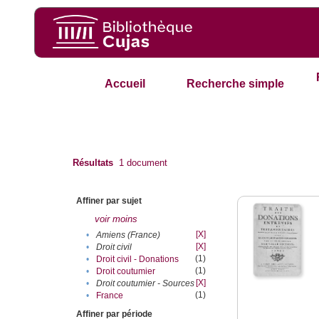
Accueil
Recherche simple
Résultats
1
document
Affiner par sujet
voir moins
[X]
•
Amiens (France)
[X]
•
Droit civil
(1)
•
Droit civil - Donations
(1)
•
Droit coutumier
[X]
•
Droit coutumier - Sources
(1)
•
France
Affiner par période