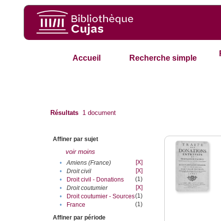
Accueil
Recherche simple
Résultats
1
document
Affiner par sujet
voir moins
[X]
•
Amiens (France)
[X]
•
Droit civil
(1)
•
Droit civil - Donations
[X]
•
Droit coutumier
(1)
•
Droit coutumier - Sources
(1)
•
France
Affiner par période