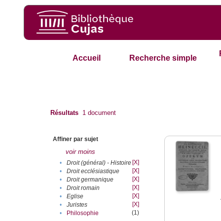
Accueil
Recherche simple
Résultats
1
document
Affiner par sujet
voir moins
[X]
•
Droit (général) - Histoire
[X]
•
Droit ecclésiastique
[X]
•
Droit germanique
[X]
•
Droit romain
[X]
•
Eglise
[X]
•
Juristes
(1)
•
Philosophie