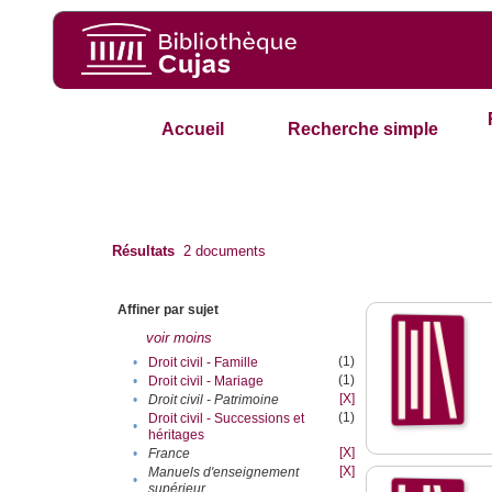
Accueil
Recherche simple
Résultats
2
documents
Affiner par sujet
voir moins
(1)
•
Droit civil - Famille
(1)
•
Droit civil - Mariage
[X]
•
Droit civil - Patrimoine
(1)
Droit civil - Successions et
•
héritages
[X]
•
France
[X]
Manuels d'enseignement
•
supérieur