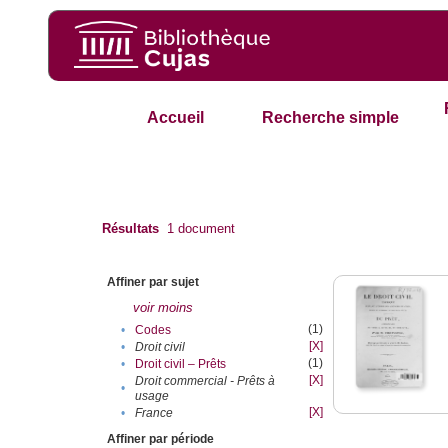
Accueil
Recherche simple
Résultats
1
document
Affiner par sujet
voir moins
(1)
•
Codes
[X]
•
Droit civil
(1)
•
Droit civil – Prêts
[X]
Droit commercial - Prêts à
•
usage
[X]
•
France
Affiner par période