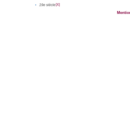
[X]
•
19e siècle
Mentio