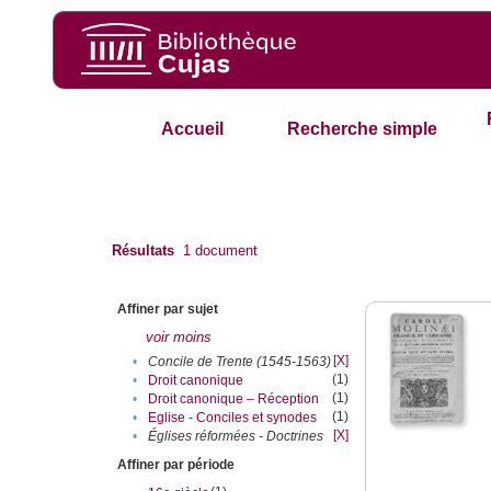
Accueil
Recherche simple
Résultats
1
document
Affiner par sujet
voir moins
[X]
•
Concile de Trente (1545-1563)
(1)
•
Droit canonique
(1)
•
Droit canonique – Réception
(1)
•
Eglise - Conciles et synodes
[X]
•
Églises réformées‎ - Doctrines
Affiner par période