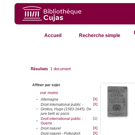
Accueil
Recherche simple
Résultats
1
document
Affiner par sujet
voir moins
[X]
•
Allemagne
[X]
Droit international public -
•
Grotius, Hugo (1583-1645). De
jure belli ac pacis
(1)
Droit international public -
•
Guerre
[X]
•
Droit naturel
[X]
Droit naturel - Pufendorf,