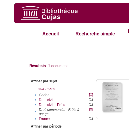
Accueil
Recherche simple
Résultats
1
document
Affiner par sujet
voir moins
[X]
•
Codes
(1)
•
Droit civil
(1)
•
Droit civil – Prêts
[X]
Droit commercial - Prêts à
•
usage
(1)
•
France
Affiner par période