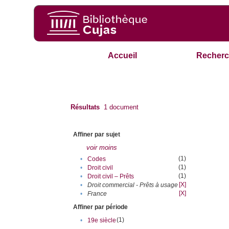
Accueil
Recherc
Résultats
1
document
Affiner par sujet
voir moins
(1)
•
Codes
(1)
•
Droit civil
(1)
•
Droit civil – Prêts
[X]
•
Droit commercial - Prêts à usage
[X]
•
France
Affiner par période
(1)
•
19e siècle