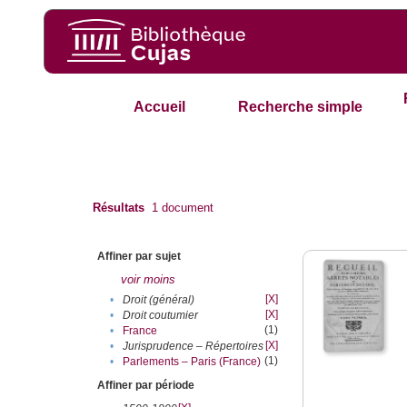
Accueil
Recherche simple
Résultats
1
document
Affiner par sujet
voir moins
[X]
•
Droit (général)
[X]
•
Droit coutumier
(1)
•
France
[X]
•
Jurisprudence – Répertoires
(1)
•
Parlements – Paris (France)
Affiner par période