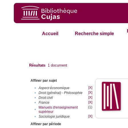
Accueil
Recherche simple
Résultats
1
document
Affiner par sujet
[X]
•
Aspect économique
[X]
•
Droit (général) - Philosophie
[X]
•
Droit civil
[X]
•
France
(1)
Manuels d'enseignement
•
supérieur
[X]
•
Sociologie juridique
Affiner par période