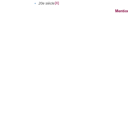
[X]
•
20e siècle
Mentio