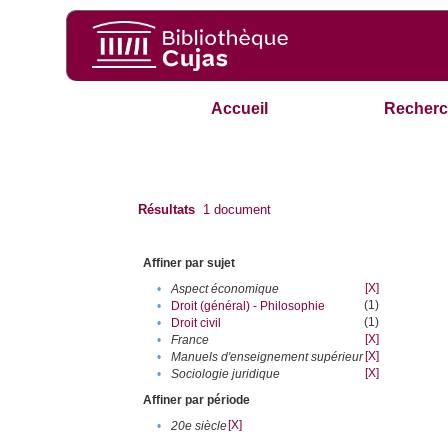
Accueil
Recherc
Résultats
1
document
Affiner par sujet
[X]
•
Aspect économique
(1)
•
Droit (général) - Philosophie
(1)
•
Droit civil
[X]
•
France
[X]
•
Manuels d'enseignement supérieur
[X]
•
Sociologie juridique
Affiner par période
[X]
•
20e siècle