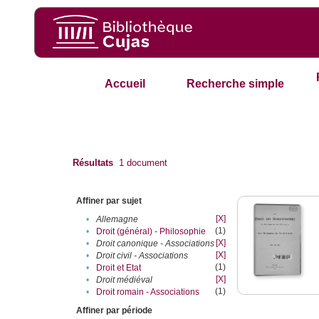
Accueil
Recherche simple
Résultats
1
document
Affiner par sujet
[X]
•
Allemagne
(1)
•
Droit (général) - Philosophie
[X]
•
Droit canonique - Associations
[X]
•
Droit civil - Associations
(1)
•
Droit et Etat
[X]
•
Droit médiéval
(1)
•
Droit romain - Associations
Affiner par période