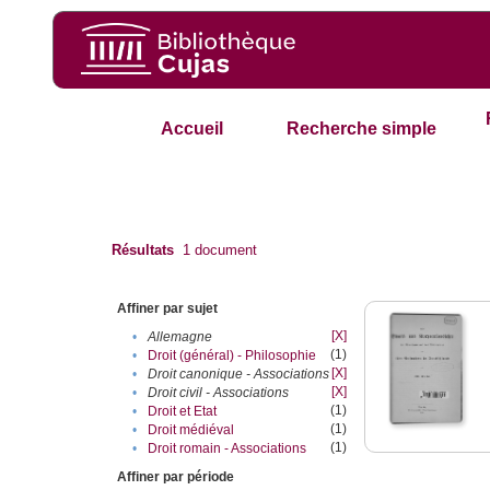
Accueil
Recherche simple
Résultats
1
document
Affiner par sujet
[X]
•
Allemagne
(1)
•
Droit (général) - Philosophie
[X]
•
Droit canonique - Associations
[X]
•
Droit civil - Associations
(1)
•
Droit et Etat
(1)
•
Droit médiéval
(1)
•
Droit romain - Associations
Affiner par période