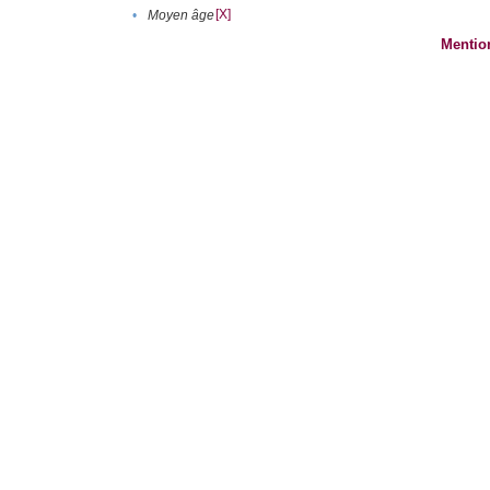
[X]
•
Moyen âge
Mentio