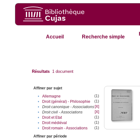
Accueil
Recherche simple
Résultats
1
document
Affiner par sujet
(1)
•
Allemagne
(1)
•
Droit (général) - Philosophie
[X]
•
Droit canonique - Associations
[X]
•
Droit civil - Associations
(1)
•
Droit et Etat
(1)
•
Droit médiéval
(1)
•
Droit romain - Associations
Affiner par période