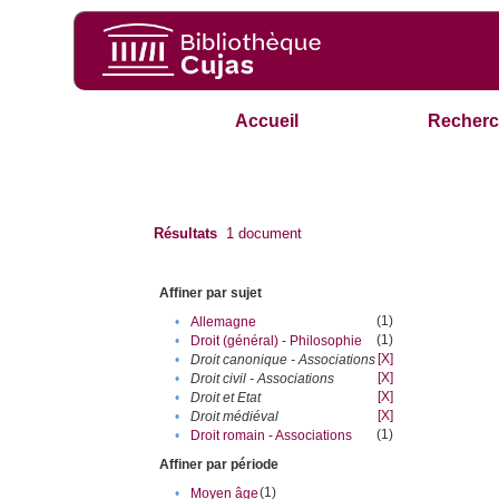
Accueil
Recherc
Résultats
1
document
Affiner par sujet
(1)
•
Allemagne
(1)
•
Droit (général) - Philosophie
[X]
•
Droit canonique - Associations
[X]
•
Droit civil - Associations
[X]
•
Droit et Etat
[X]
•
Droit médiéval
(1)
•
Droit romain - Associations
Affiner par période
(1)
•
Moyen âge