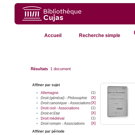
Accueil
Recherche simple
Résultats
1
document
Affiner par sujet
(1)
•
Allemagne
[X]
•
Droit (général) - Philosophie
[X]
•
Droit canonique - Associations
(1)
•
Droit civil - Associations
[X]
•
Droit et Etat
(1)
•
Droit médiéval
[X]
•
Droit romain - Associations
Affiner par période