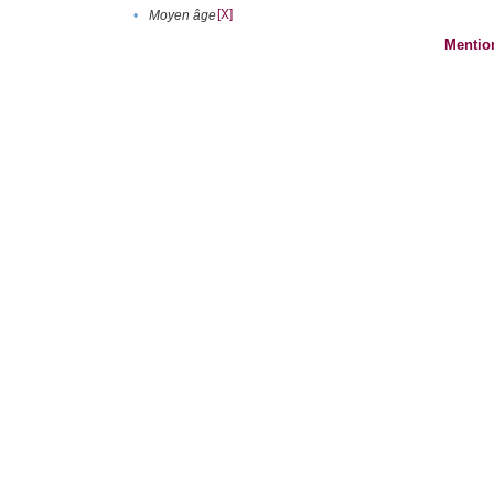
[X]
•
Moyen âge
Mentio