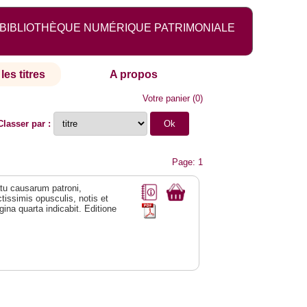
BIBLIOTHÈQUE NUMÉRIQUE PATRIMONIALE
les titres
A propos
Votre panier
(
0
)
Classer par :
Page: 1
natu causarum patroni,
tissimis opusculis, notis et
ina quarta indicabit. Editione