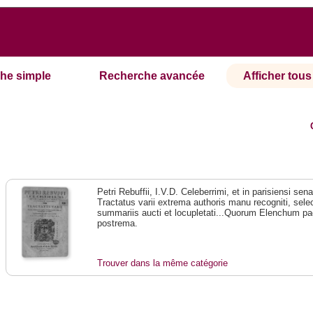
he simple
Recherche avancée
Afficher tous 
Petri Rebuffii, I.V.D. Celeberrimi, et in parisiensi se
Tractatus varii extrema authoris manu recogniti, selec
summariis aucti et locupletati...Quorum Elenchum pag
postrema.
Trouver dans la même catégorie