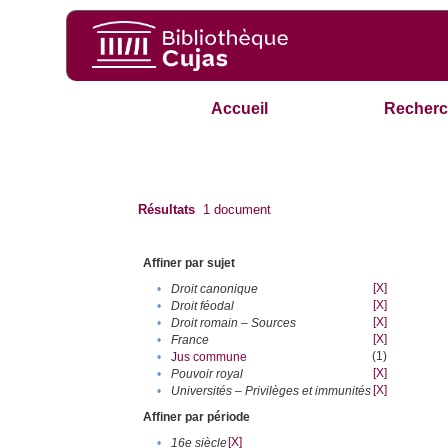
Accueil
Recherc
Résultats
1
document
Affiner par sujet
[X]
•
Droit canonique
[X]
•
Droit féodal
[X]
•
Droit romain – Sources
[X]
•
France
(1)
•
Jus commune
[X]
•
Pouvoir royal
[X]
•
Universités – Privilèges et immunités
Affiner par période
[X]
•
16e siècle