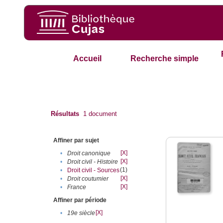
Accueil
Recherche simple
Résultats
1
document
Affiner par sujet
[X]
•
Droit canonique
[X]
•
Droit civil - Histoire
(1)
•
Droit civil - Sources
[X]
•
Droit coutumier
[X]
•
France
Affiner par période
[X]
•
19e siècle