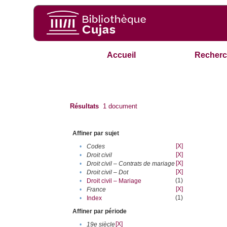
Accueil
Recherc
Résultats
1
document
Affiner par sujet
[X]
•
Codes
[X]
•
Droit civil
[X]
•
Droit civil – Contrats de mariage
[X]
•
Droit civil – Dot
(1)
•
Droit civil – Mariage
[X]
•
France
(1)
•
Index
Affiner par période
[X]
•
19e siècle