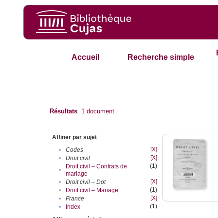
Accueil
Recherche simple
Résultats
1
document
Affiner par sujet
[X]
•
Codes
[X]
•
Droit civil
(1)
Droit civil – Contrats de
•
mariage
[X]
•
Droit civil – Dot
(1)
•
Droit civil – Mariage
[X]
•
France
(1)
•
Index