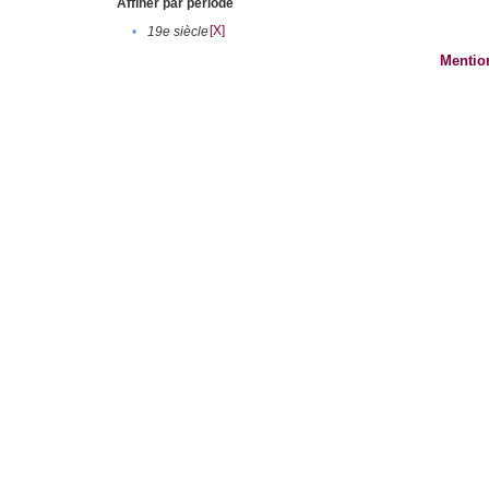
Affiner par période
[X]
•
19e siècle
Mentio