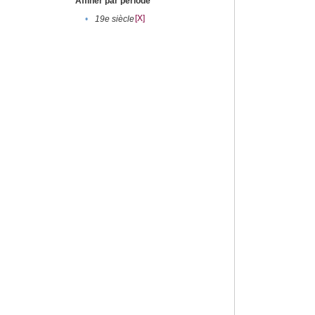
Affiner par période
[X]
•
19e siècle