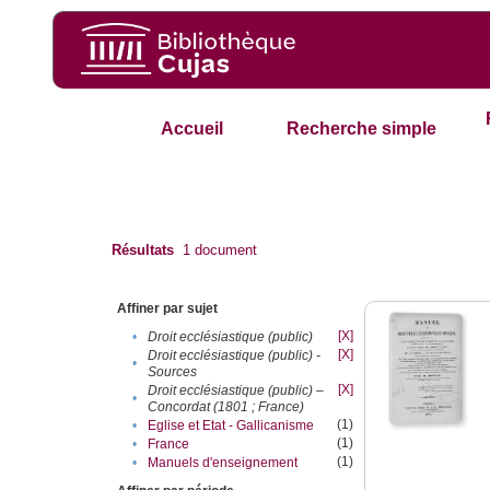
Accueil
Recherche simple
Résultats
1
document
Affiner par sujet
[X]
•
Droit ecclésiastique (public)
[X]
Droit ecclésiastique (public) -
•
Sources
[X]
Droit ecclésiastique (public) –
•
Concordat (1801 ; France)
(1)
•
Eglise et Etat - Gallicanisme
(1)
•
France
(1)
•
Manuels d'enseignement