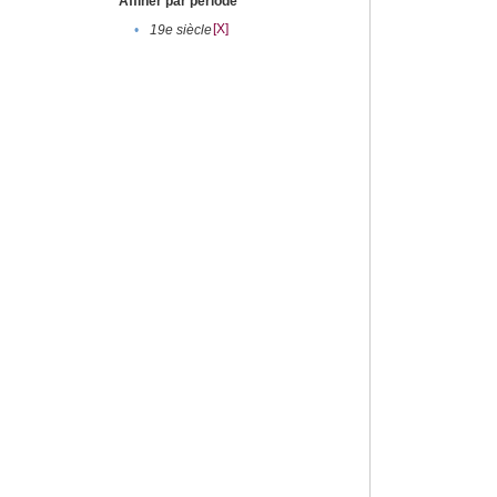
Affiner par période
[X]
•
19e siècle