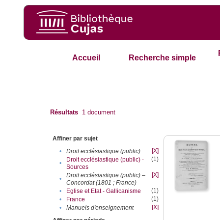
Accueil
Recherche simple
Résultats
1
document
Affiner par sujet
[X]
•
Droit ecclésiastique (public)
(1)
Droit ecclésiastique (public) -
•
Sources
[X]
Droit ecclésiastique (public) –
•
Concordat (1801 ; France)
(1)
•
Eglise et Etat - Gallicanisme
(1)
•
France
[X]
•
Manuels d'enseignement