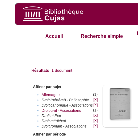
Accueil
Recherche simple
Résultats
1
document
Affiner par sujet
(1)
•
Allemagne
[X]
•
Droit (général) - Philosophie
[X]
•
Droit canonique - Associations
(1)
•
Droit civil - Associations
[X]
•
Droit et Etat
[X]
•
Droit médiéval
[X]
•
Droit romain - Associations
Affiner par période