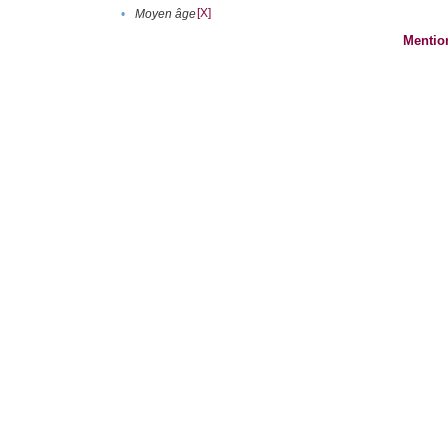
[X]
•
Moyen âge
Mentio