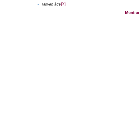
[X]
•
Moyen âge
Mentio