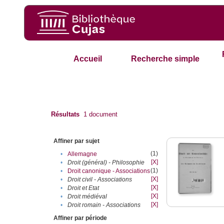
Accueil
Recherche simple
Résultats
1
document
Affiner par sujet
(1)
•
Allemagne
[X]
•
Droit (général) - Philosophie
(1)
•
Droit canonique - Associations
[X]
•
Droit civil - Associations
[X]
•
Droit et Etat
[X]
•
Droit médiéval
[X]
•
Droit romain - Associations
Affiner par période