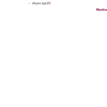
[X]
•
Moyen âge
Mentio