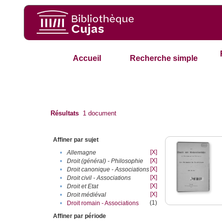
Accueil
Recherche simple
Résultats
1
document
Affiner par sujet
[X]
•
Allemagne
[X]
•
Droit (général) - Philosophie
[X]
•
Droit canonique - Associations
[X]
•
Droit civil - Associations
[X]
•
Droit et Etat
[X]
•
Droit médiéval
(1)
•
Droit romain - Associations
Affiner par période