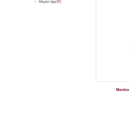
[X]
•
Moyen âge
Mentio