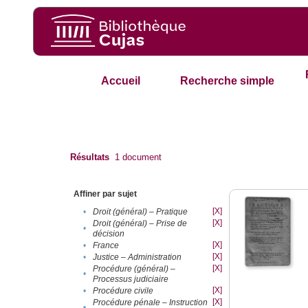
Accueil
Recherche simple
Résultats
1
document
Affiner par sujet
[X]
•
Droit (général) – Pratique
[X]
Droit (général) – Prise de
•
décision
[X]
•
France
[X]
•
Justice – Administration
[X]
Procédure (général) –
•
Processus judiciaire
[X]
•
Procédure civile
[X]
Procédure pénale – Instruction
•