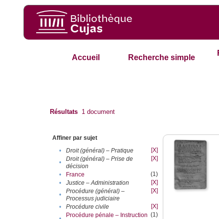
Accueil
Recherche simple
Résultats
1
document
Affiner par sujet
[X]
•
Droit (général) – Pratique
[X]
Droit (général) – Prise de
•
décision
(1)
•
France
[X]
•
Justice – Administration
[X]
Procédure (général) –
•
Processus judiciaire
[X]
•
Procédure civile
(1)
Procédure pénale – Instruction
•