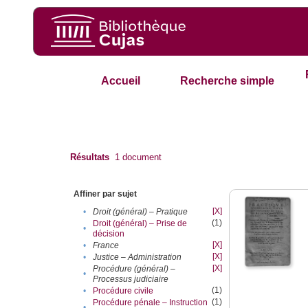
Accueil
Recherche simple
Résultats
1
document
Affiner par sujet
[X]
•
Droit (général) – Pratique
(1)
Droit (général) – Prise de
•
décision
[X]
•
France
[X]
•
Justice – Administration
[X]
Procédure (général) –
•
Processus judiciaire
(1)
•
Procédure civile
(1)
Procédure pénale – Instruction
•