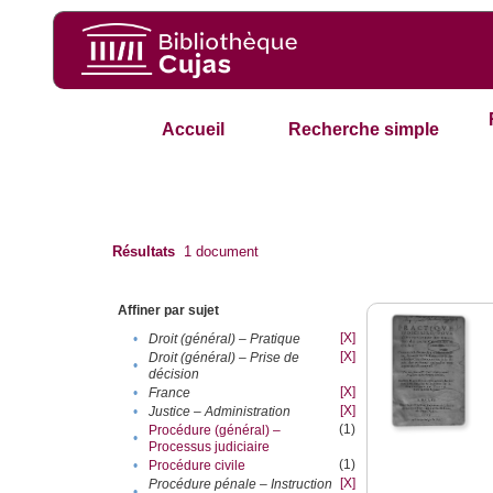
Accueil
Recherche simple
Résultats
1
document
Affiner par sujet
[X]
•
Droit (général) – Pratique
[X]
Droit (général) – Prise de
•
décision
[X]
•
France
[X]
•
Justice – Administration
(1)
Procédure (général) –
•
Processus judiciaire
(1)
•
Procédure civile
[X]
Procédure pénale – Instruction
•