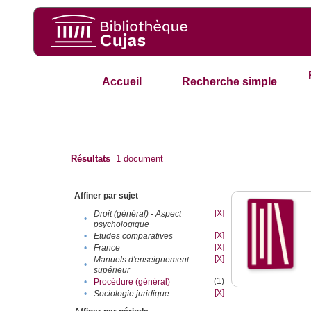
Accueil
Recherche simple
Résultats
1
document
Affiner par sujet
[X]
Droit (général) - Aspect
•
psychologique
[X]
•
Etudes comparatives
[X]
•
France
[X]
Manuels d'enseignement
•
supérieur
(1)
•
Procédure (général)
[X]
•
Sociologie juridique