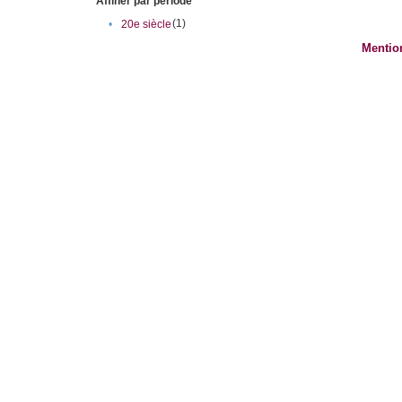
Affiner par période
(1)
•
20e siècle
Mentio