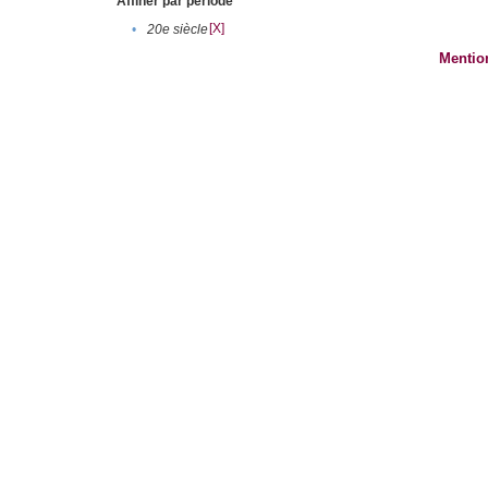
Affiner par période
[X]
•
20e siècle
Mentio