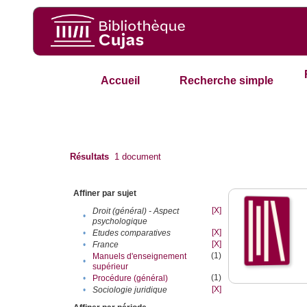
Accueil
Recherche simple
Résultats
1
document
Affiner par sujet
[X]
Droit (général) - Aspect
•
psychologique
[X]
•
Etudes comparatives
[X]
•
France
(1)
Manuels d'enseignement
•
supérieur
(1)
•
Procédure (général)
[X]
•
Sociologie juridique