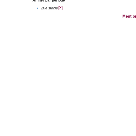
Affiner par période
[X]
•
20e siècle
Mentio