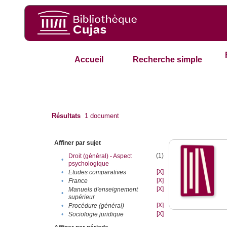
Accueil
Recherche simple
Résultats
1
document
Affiner par sujet
(1)
Droit (général) - Aspect
•
psychologique
[X]
•
Etudes comparatives
[X]
•
France
[X]
Manuels d'enseignement
•
supérieur
[X]
•
Procédure (général)
[X]
•
Sociologie juridique