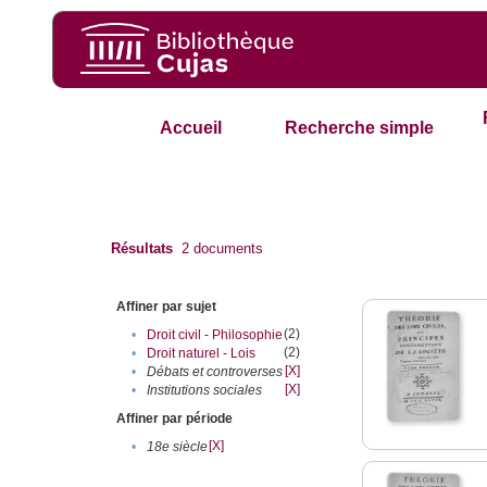
Accueil
Recherche simple
Résultats
2
documents
Affiner par sujet
(2)
•
Droit civil - Philosophie
(2)
•
Droit naturel - Lois
[X]
•
Débats et controverses
[X]
•
Institutions sociales
Affiner par période
[X]
•
18e siècle