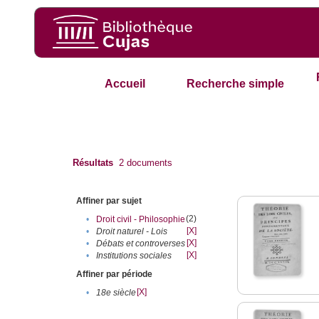
Accueil
Recherche simple
Résultats
2
documents
Affiner par sujet
(2)
•
Droit civil - Philosophie
[X]
•
Droit naturel - Lois
[X]
•
Débats et controverses
[X]
•
Institutions sociales
Affiner par période
[X]
•
18e siècle