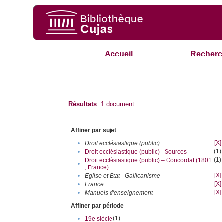
Accueil
Recherc
Résultats
1
document
Affiner par sujet
[X]
•
Droit ecclésiastique (public)
(1)
•
Droit ecclésiastique (public) - Sources
(1)
Droit ecclésiastique (public) – Concordat (1801
•
; France)
[X]
•
Eglise et Etat - Gallicanisme
[X]
•
France
[X]
•
Manuels d'enseignement
Affiner par période
(1)
•
19e siècle