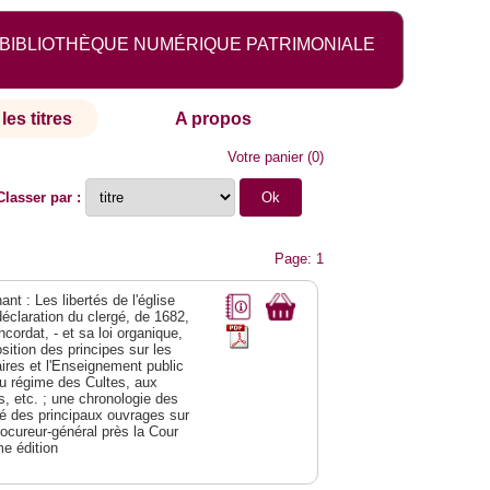
BIBLIOTHÈQUE NUMÉRIQUE PATRIMONIALE
les titres
A propos
Votre panier
(
0
)
Classer par :
Page: 1
nt : Les libertés de l'église
déclaration du clergé, de 1682,
cordat, - et sa loi organique,
ition des principes sur les
res et l'Enseignement public
t au régime des Cultes, aux
, etc. ; une chronologie des
né des principaux ouvrages sur
rocureur-général près la Cour
me édition