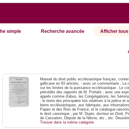
he simple
Recherche avancée
Afficher tous 
Manuel du droit public ecclésiastique français, contena
gallicane en 83 articles, - avec un commentaire ; La 
sur les limites de la puissance ecclésiastique ; Le con
précédés des rapports de M. Portalis ; avec une expos
appels comme d'abus, les Congrégations, les Séminai
; le texte des principales lois relatives à la police e
biens ecclésiastiques, aux fabriques, aux inhumations
Papes et des Rois de France, et le catalogue raison
le droit canonique ; par M. Dupin, docteur en Droit, P
de Cassation, Député de la Nièvre, etc., etc. Deuxiè
Trouver dans la même catégorie