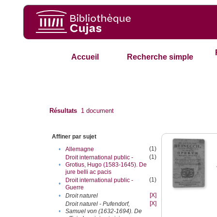
Accueil
Recherche simple
Résultats
1
document
Affiner par sujet
(1)
•
Allemagne
(1)
Droit international public -
•
Grotius, Hugo (1583-1645). De
jure belli ac pacis
(1)
Droit international public -
•
Guerre
[X]
•
Droit naturel
[X]
Droit naturel - Pufendorf,
•
Samuel von (1632-1694). De