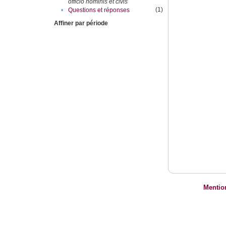
officio hominis et civis
(1)
•
Questions et réponses
Affiner par période
Mentio