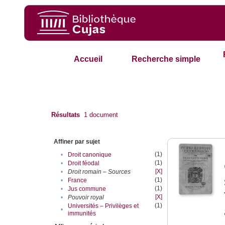
Accueil
Recherche simple
Résultats
1
document
Affiner par sujet
(1)
•
Droit canonique
(1)
•
Droit féodal
[X]
•
Droit romain – Sources
(1)
•
France
(1)
•
Jus commune
[X]
•
Pouvoir royal
(1)
Universités – Privilèges et
•
immunités