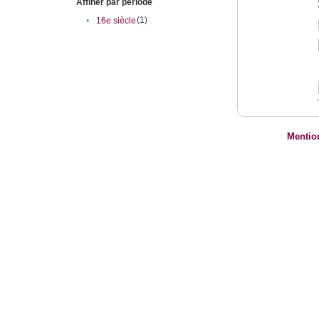
Affiner par période
(1)
•
16e siècle
Mentio