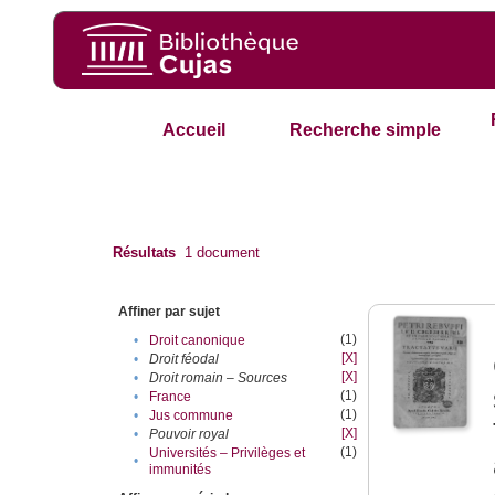
Accueil
Recherche simple
Résultats
1
document
Affiner par sujet
(1)
•
Droit canonique
[X]
•
Droit féodal
[X]
•
Droit romain – Sources
(1)
•
France
(1)
•
Jus commune
[X]
•
Pouvoir royal
(1)
Universités – Privilèges et
•
immunités