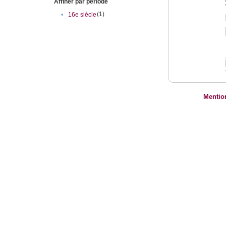
Affiner par période
(1)
•
16e siècle
Mentio