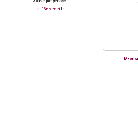
Affiner par période
(1)
•
16e siècle
Mentio