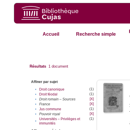
Accueil
Recherche simple
Résultats
1
document
Affiner par sujet
(1)
•
Droit canonique
(1)
•
Droit féodal
[X]
•
Droit romain – Sources
[X]
•
France
(1)
•
Jus commune
[X]
•
Pouvoir royal
(1)
Universités – Privilèges et
•
immunités