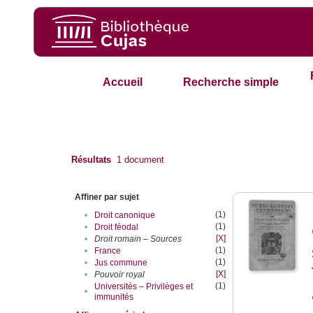
Accueil
Recherche simple
Résultats
1
document
Affiner par sujet
(1)
•
Droit canonique
(1)
•
Droit féodal
[X]
•
Droit romain – Sources
(1)
•
France
(1)
•
Jus commune
[X]
•
Pouvoir royal
(1)
Universités – Privilèges et
•
immunités