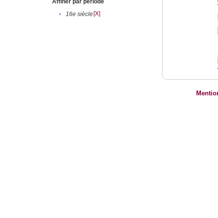
Affiner par période
[X]
•
16e siècle
Mentio